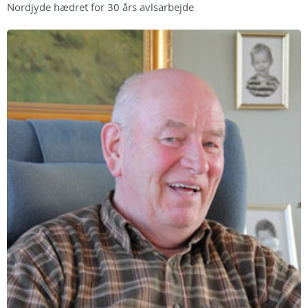
Nordjyde hædret for 30 års avlsarbejde