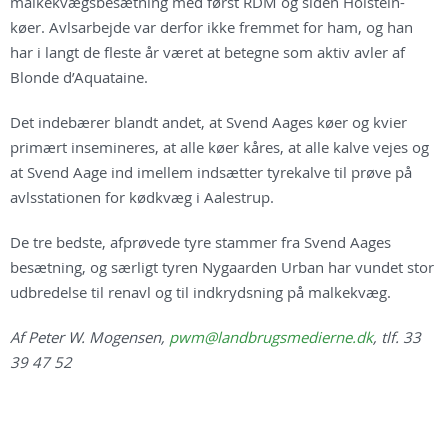
malkekvægsbesætning med først RDM og siden Holstein-
køer. Avlsarbejde var derfor ikke fremmet for ham, og han
har i langt de fleste år været at betegne som aktiv avler af
Blonde d’Aquataine.
Det indebærer blandt andet, at Svend Aages køer og kvier
primært insemineres, at alle køer kåres, at alle kalve vejes og
at Svend Aage ind imellem indsætter tyrekalve til prøve på
avlsstationen for kødkvæg i Aalestrup.
De tre bedste, afprøvede tyre stammer fra Svend Aages
besætning, og særligt tyren Nygaarden Urban har vundet stor
udbredelse til renavl og til indkrydsning på malkekvæg.
Af Peter W. Mogensen,
pwm@landbrugsmedierne.dk
, tlf. 33
39 47 52